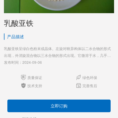
乳酸亚铁
产品描述
乳酸亚铁呈绿白色粉末或晶体。左旋对映异构体以二水合物的形式
出现，外消旋混合物以三水合物的形式出现。它微溶于水，几乎不
溶于乙醇。1:50水溶液的pH值介于5和6之间。
发布时间：2024-09-06


质量保证
绿色环保


技术支持
完善售后
立即订购